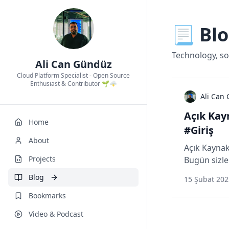
📃 Bl
Technology, so
Ali Can Gündüz
Cloud Platform Specialist - Open Source
Enthusiast & Contributor 🌱🌩️
Ali Can
Açık Kay
Home
#Giriş
About
Açık Kaynak
Projects
Bugün sizle
Blog
15 Şubat 202
Bookmarks
Video & Podcast